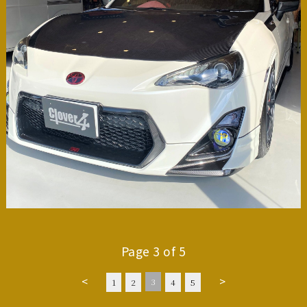
coating
Page 3 of 5
<
>
3
1
2
4
5