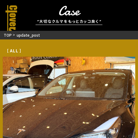
Case
”大切なクルマをもっとカッコ良く”
TOP
update_post
AboutUs
［ 私たちについて ］
Service
［ サービス ］
Case
［ 施工事例 ］