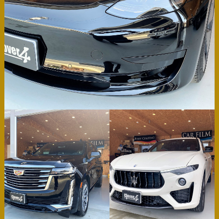
Owner's Journal
［ オーナーズジャーナル ］
ShopInfo
［ 店舗情報 ］
film
0744-48-0440
営業時間 10:00 - 19:00
友達追加後、
公式LINE宛にご要件をお送りください。
順次返信させていただきます。